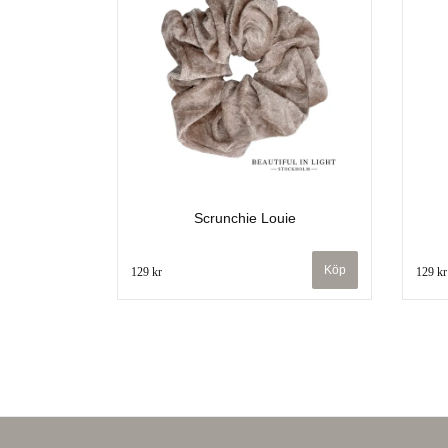
Scrunchie Louie
129 kr
129 kr