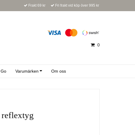
Frakt 69 kr
Fri frakt vid köp över 995 kr
0
 Go
Varumärken
Om oss
 reflextyg