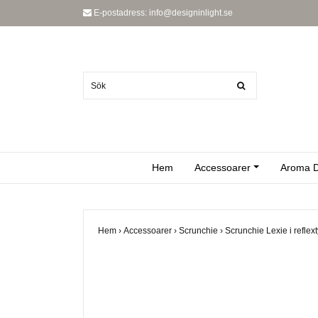
E-postadress:
info@designinlight.se
Hem
Accessoarer
Aroma D
Hem
›
Accessoarer
›
Scrunchie
›
Scrunchie Lexie i reflex