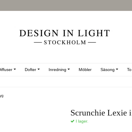
iffuser
Dofter
Inredning
Möbler
Säsong
To
tyg
Scrunchie Lexie i
I lager.