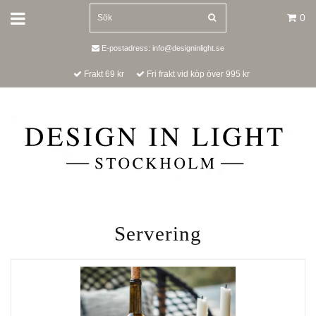
0
E-postadress:
info@designinlight.se
Frakt 69 kr
Fri frakt vid köp över 995 kr
Servering