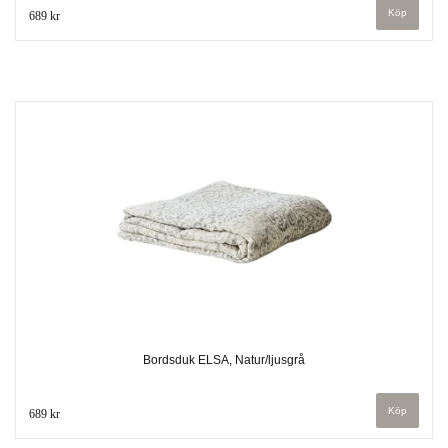
689 kr
Bordsduk ELSA, Natur/ljusgrå
689 kr