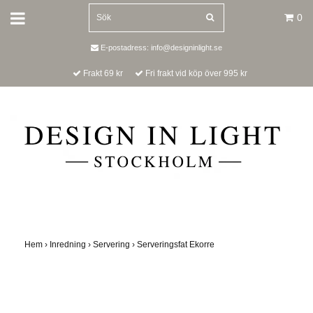
0
E-postadress:
info@designinlight.se
Frakt 69 kr
Fri frakt vid köp över 995 kr
Hem
›
Inredning
›
Servering
›
Serveringsfat Ekorre