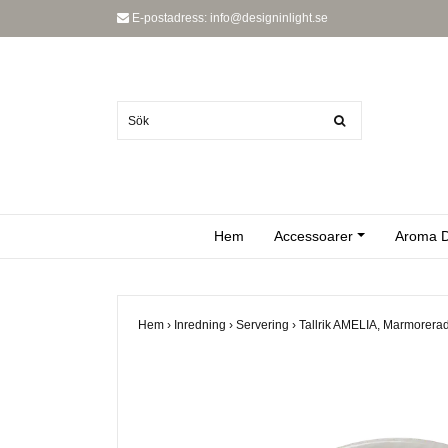
E-postadress:
info@designinlight.se
Hem
Accessoarer
Aroma D
Hem
›
Inredning
›
Servering
›
Tallrik AMELIA, Marmorera