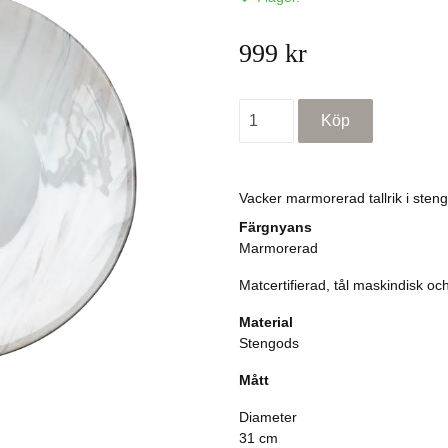
999 kr
Vacker marmorerad tallrik i sten
Färgnyans
Marmorerad
Matcertifierad, tål maskindisk o
Material
Stengods
Mått
Diameter
31 cm