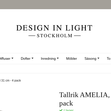
iffuser
Dofter
Inredning
Möbler
Säsong
To
d 31 cm - 4 pack
Tallrik AMELIA,
pack
I lager.