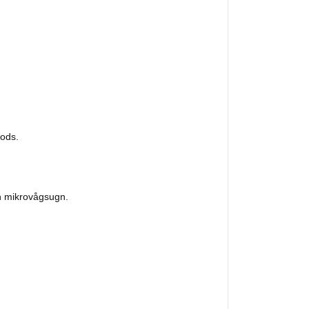
gods.
ch mikrovågsugn.