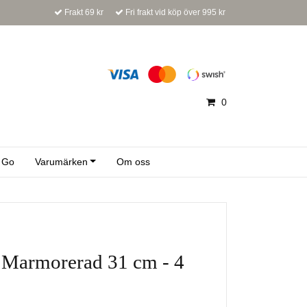
Frakt 69 kr
Fri frakt vid köp över 995 kr
0
 Go
Varumärken
Om oss
 Marmorerad 31 cm - 4