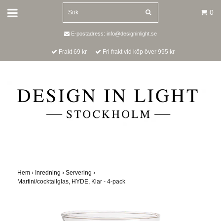
0
E-postadress:
info@designinlight.se
Frakt 69 kr
Fri frakt vid köp över 995 kr
Hem
›
Inredning
›
Servering
›
Martini/cocktailglas, HYDE, Klar - 4-pack