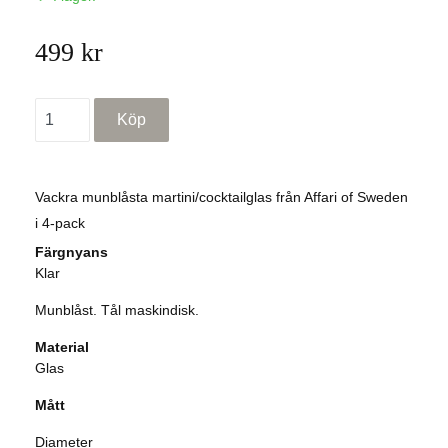
499 kr
Vackra munblåsta martini/cocktailglas från Affari of Sweden
i 4-pack
Färgnyans
Klar
Munblåst. Tål maskindisk.
Material
Glas
Mått
Diameter