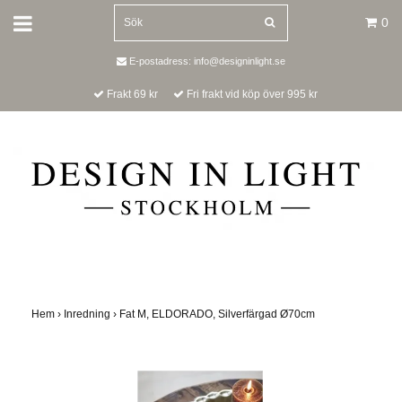
0
E-postadress:
info@designinlight.se
Frakt 69 kr
Fri frakt vid köp över 995 kr
Hem
›
Inredning
›
Fat M, ELDORADO, Silverfärgad Ø70cm