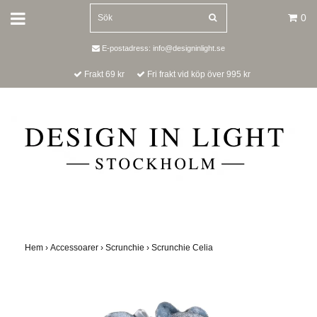
0
E-postadress:
info@designinlight.se
Frakt 69 kr
Fri frakt vid köp över 995 kr
Hem
›
Accessoarer
›
Scrunchie
›
Scrunchie Celia