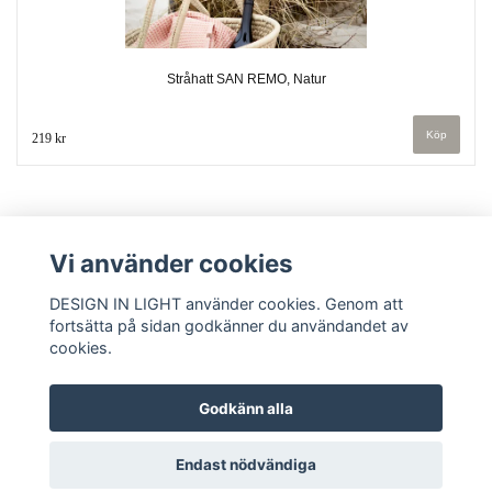
Stråhatt SAN REMO, Natur
219 kr
Vi använder cookies
DESIGN IN LIGHT använder cookies. Genom att
fortsätta på sidan godkänner du användandet av
cookies.
Kontakt
Köpvillkor
Godkänn alla
Endast nödvändiga
© Copyright 2026 DESIGN IN LIGHT