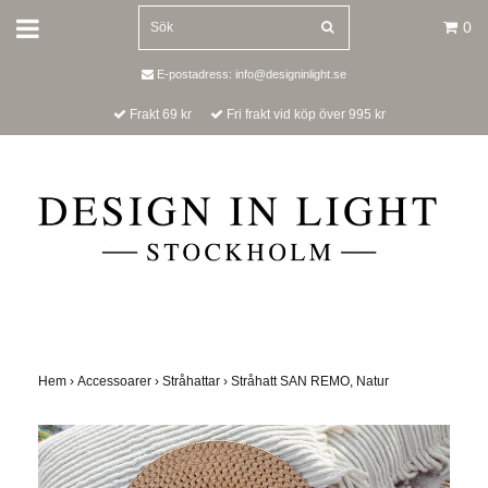
0
E-postadress:
info@designinlight.se
Frakt 69 kr
Fri frakt vid köp över 995 kr
Hem
›
Accessoarer
›
Stråhattar
›
Stråhatt SAN REMO, Natur