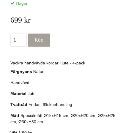
I lager.
699 kr
Vackra handvävda korgar i jute - 4-pack
Färgnyans
Natur
Handvävd
Material
Jute
Tvättråd
Endast fläckbehandling.
Mått
Specialmått Ø15xH15 cm, Ø20xH20 cm, Ø25xH25
cm, Ø30xH30 cm
Vikt 1,90 kg