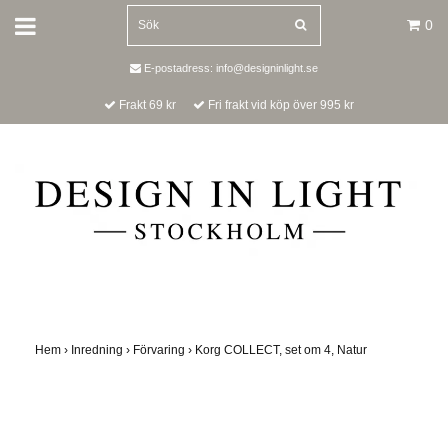
0
E-postadress:
info@designinlight.se
Frakt 69 kr
Fri frakt vid köp över 995 kr
Hem
›
Inredning
›
Förvaring
›
Korg COLLECT, set om 4, Natur