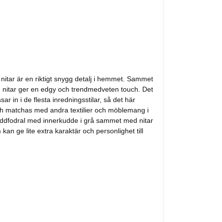
nitar är en riktigt snygg detalj i hemmet. Sammet
h nitar ger en edgy och trendmedveten touch. Det
ar in i de flesta inredningsstilar, så det här
ch matchas med andra textilier och möblemang i
kuddfodral med innerkudde i grå sammet med nitar
m kan ge lite extra karaktär och personlighet till