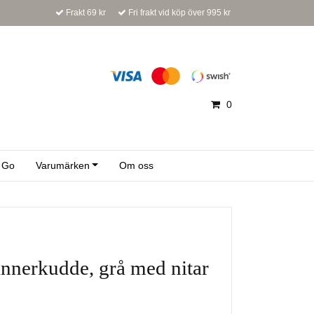
Frakt 69 kr
Fri frakt vid köp över 995 kr
0
 Go
Varumärken
Om oss
nnerkudde, grå med nitar