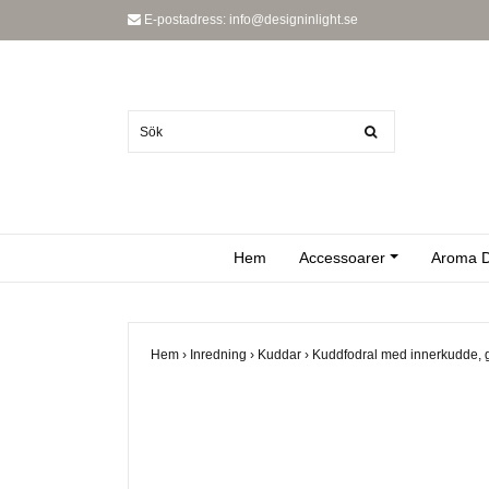
E-postadress:
info@designinlight.se
Hem
Accessoarer
Aroma D
Hem
›
Inredning
›
Kuddar
›
Kuddfodral med innerkudde, 