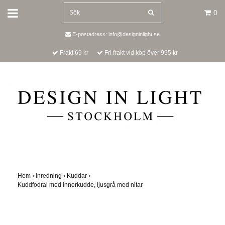
0
E-postadress:
info@designinlight.se
Frakt 69 kr
Fri frakt vid köp över 995 kr
Hem
›
Inredning
›
Kuddar
›
Kuddfodral med innerkudde, ljusgrå med nitar