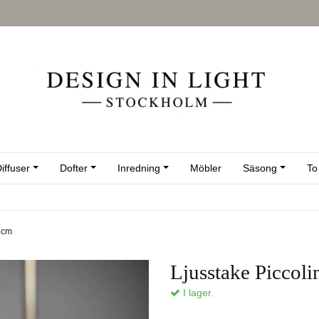
iffuser
Dofter
Inredning
Möbler
Säsong
To
,5cm
Ljusstake Piccol
I lager.