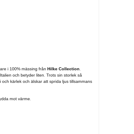
ållare i 100% mässing från
Hilke Collection
.
alien och betyder liten. Trots sin storlek så
 och kärlek och älskar att sprida ljus tillsammans
skydda mot värme.