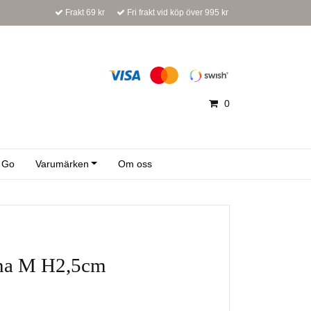
Frakt 69 kr
Fri frakt vid köp över 995 kr
0
 Go
Varumärken
Om oss
ina M H2,5cm