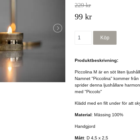
229 kr
99 kr
Produktbeskrivning:
Piccolina M är en söt liten ljush
Namnet "Piccolina" kommer från It
sprider denna ljushållare harmoni
med "Piccolo"
Klädd med en filt under för att 
Material
: Mässing 100%
Handgjord
Mått
: D 4,5 x 2,5