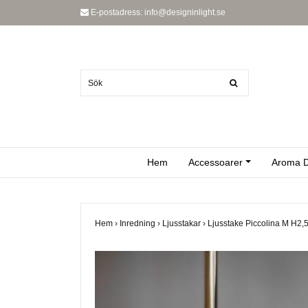
E-postadress:
info@designinlight.se
Hem
Accessoarer
Aroma D
Hem
›
Inredning
›
Ljusstakar
›
Ljusstake Piccolina M H2