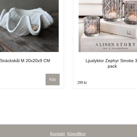
Snäckskål M 20x20x9 CM
Ljuslyktor Zephyr Smoke 3
pack
299 kr
Kontakt
Köpvillkor