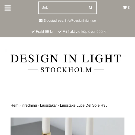
0
E-postadress:
info@designinlight.se
Frakt 69 kr
Fri frakt vid köp över 995 kr
Hem
›
Inredning
›
Ljusstakar
›
Ljusstake Luce Del Sole H35