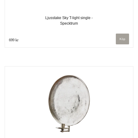
Ljusstake Sky T-light single -
Specktrum
699 kr