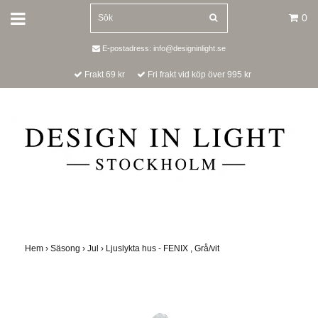
0
E-postadress:
info@designinlight.se
Frakt 69 kr
Fri frakt vid köp över 995 kr
Hem
›
Säsong
›
Jul
›
Ljuslykta hus - FENIX , Grå/vit