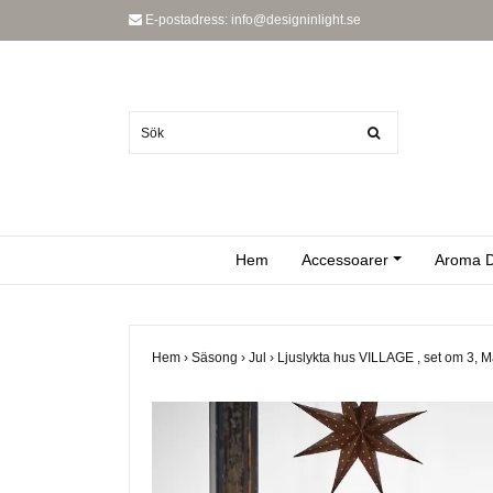
E-postadress:
info@designinlight.se
Hem
Accessoarer
Aroma D
Hem
›
Säsong
›
Jul
›
Ljuslykta hus VILLAGE , set om 3, 