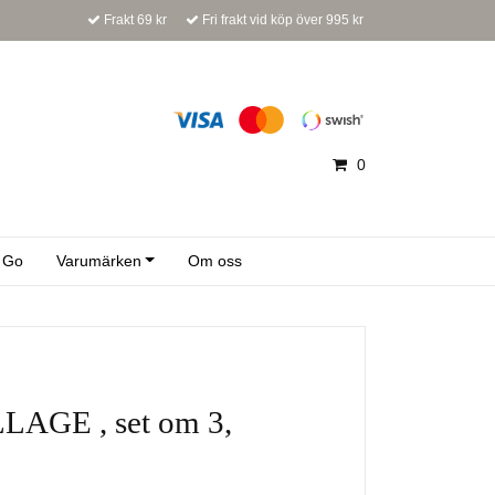
Frakt 69 kr
Fri frakt vid köp över 995 kr
0
 Go
Varumärken
Om oss
LLAGE , set om 3,