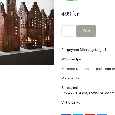
499 kr
Färgnyans Mässingsfärgad
Ø3,8 cm ljus.
Kommer att fortsätta patineras om
Material Järn
Specialmått
L7xW7xH14 cm, L9xW9xH22 cm
Vikt
0,62 kg