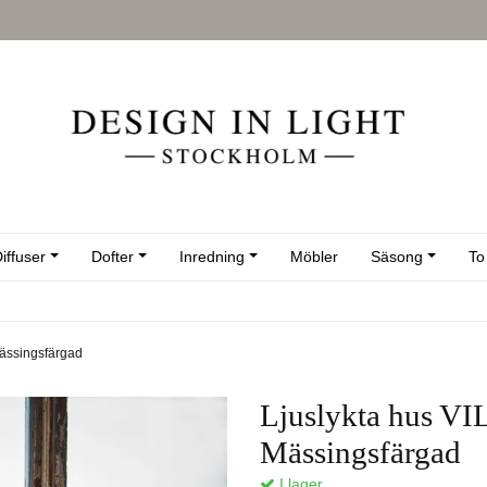
iffuser
Dofter
Inredning
Möbler
Säsong
To
Mässingsfärgad
Ljuslykta hus VI
Mässingsfärgad
I lager.