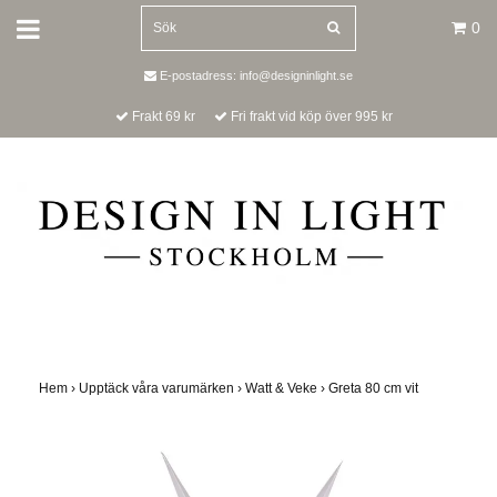
0
E-postadress:
info@designinlight.se
Frakt 69 kr
Fri frakt vid köp över 995 kr
Hem
›
Upptäck våra varumärken
›
Watt & Veke
›
Greta 80 cm vit