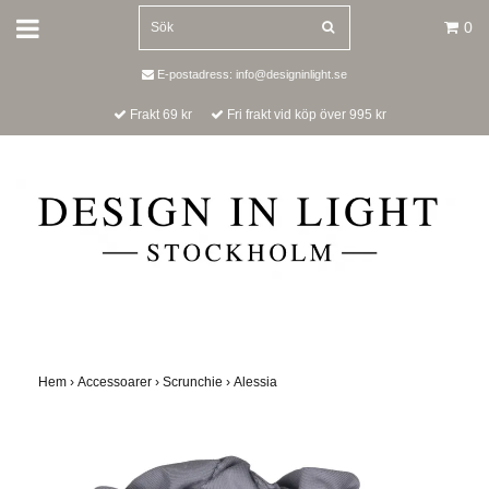
0
E-postadress:
info@designinlight.se
Frakt 69 kr
Fri frakt vid köp över 995 kr
Hem
›
Accessoarer
›
Scrunchie
›
Alessia