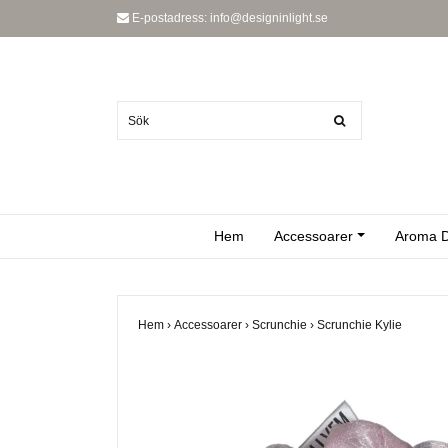
E-postadress:
info@designinlight.se
Hem
Accessoarer
Aroma D
Hem
›
Accessoarer
›
Scrunchie
›
Scrunchie Kylie