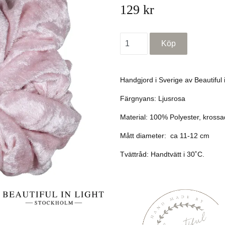
129 kr
Handgjord i Sverige av Beautiful 
Färgnyans: Ljusrosa
Material:
100% Polyester, k
rossa
Mått diameter: ca 11-12 cm
Tvättråd: Handtvätt i 30˚C.