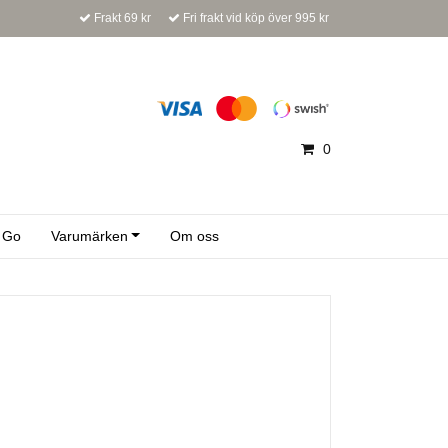
Frakt 69 kr
Fri frakt vid köp över 995 kr
0
 Go
Varumärken
Om oss