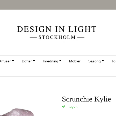
iffuser
Dofter
Inredning
Möbler
Säsong
To
Scrunchie Kylie
I lager.