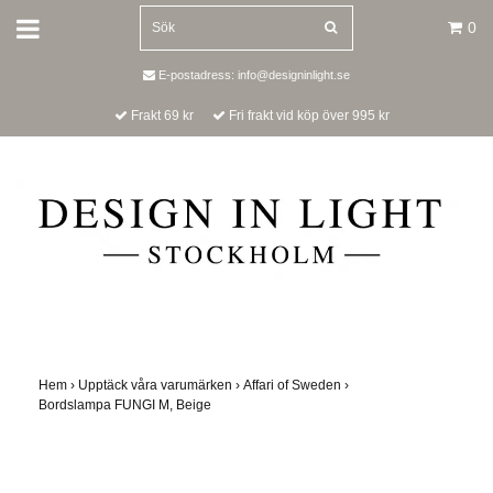
0
E-postadress:
info@designinlight.se
Frakt 69 kr
Fri frakt vid köp över 995 kr
Hem
›
Upptäck våra varumärken
›
Affari of Sweden
›
Bordslampa FUNGI M, Beige