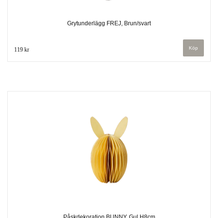
Grytunderlägg FREJ, Brun/svart
119 kr
Påskdekoration BUNNY, Gul H8cm